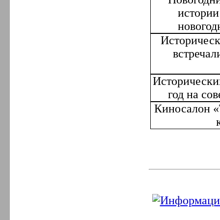
истории
новогод
Историческ
встречал
Исторически
год на со
Киносалон
«