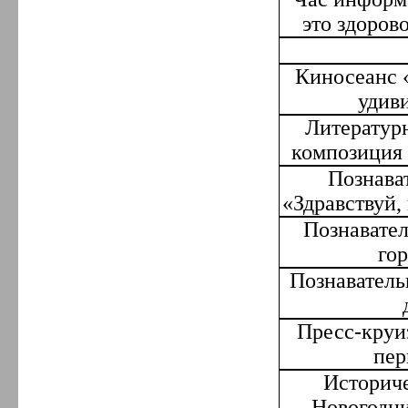
это здорово
Киносеанс 
удив
Литератур
композиция 
Познава
«Здравствуй,
Познавате
го
Познаватель
Пресс-круи
пер
Историче
Новогодни