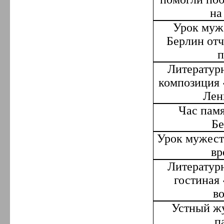
на
Урок муж
Берлин отч
п
Литератур
композиция 
Лен
Час пам
Бе
Урок мужест
вр
Литератур
гостиная
в
Устный ж
п