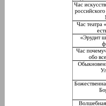
Час искусст
российского
Час театра 
ест
«Эрудит ш
ф
Час почему
обо вс
Обыкновенн
Ул
Божественна
Бо
Волшебная 