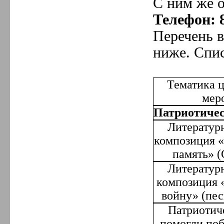
С ним же 
Телефон: 
Перечень 
ниже. Спис
Тематика 
мер
Патриотичес
Литератур
композиция «
память» 
Литератур
композиция 
войну» (пес
Патриотич
помогли поб