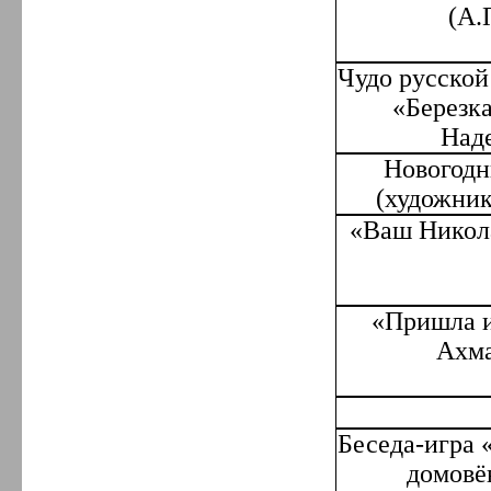
(А.
Чудо русской
«Березк
Над
Новогодн
(художник
«
Ваш Никол
«Пришла и
Ахма
Беседа-игра 
домовё