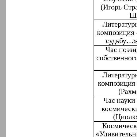
(Игорь Стр
Ша
Литератур
композиция 
судьбу…
Час поэзи
собственног
Литератур
композиция 
(Рахм
Час науки
космически
(Циолк
Космическ
«Удивительн