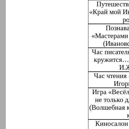
Путешеств
«Край мой Ив
р
Познава
«Мастерами 
(
Ивановс
Час писател
кружится
И.Ж
Час чтения
Игор
Игра «Весё
не только 
(Волшебная к
Киносалон