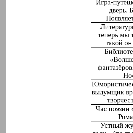
Игра-путеш
дверь. 
Появляе
Литератур
теперь мы 
такой он
Библиоте
«Волше
фантазёров
Но
Юмористичес
выдумщик вре
творчест
Час поэзии
Рома
Устный жу