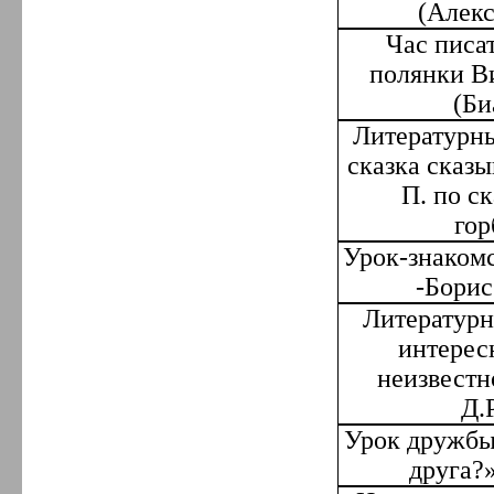
(Алекс
Час писа
полянки В
(Би
Литературны
сказка сказ
П. по с
гор
Урок-знаком
-Борис
Литературн
интересн
неизвестн
Д.
Урок дружбы
друга?