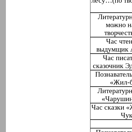
лесу…(по тво
Литературн
можно н
творчест
Час чте
выдумщик А
Час писа
сказочник Э
Познавател
«Жил-б
Литературн
«
Чарушин
Час сказки 
Чук