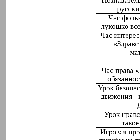
Познавател
русски
Час фоль
лукошко вс
Час интере
«Здравс
ма
Час права «
обязаннос
Урок безопа
движения - 
Урок нравс
такое
Игровая про