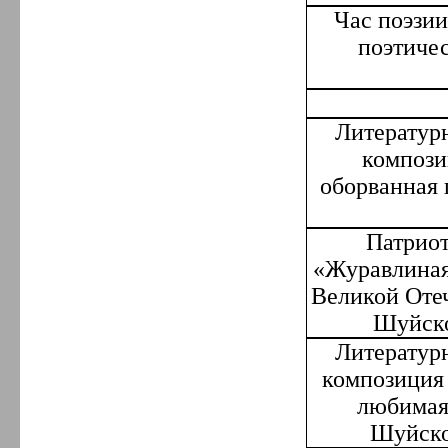
Час поэзи
поэтиче
Литератур
компози
оборванная 
Патриот
«Журавлиная
Великой Оте
Шуйско
Литератур
композиция 
любима
Шуйско