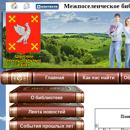
Межпоселенческое би
Главная
Как нас найти
Об
О библиотеке
Лента новостей
События прошлых лет