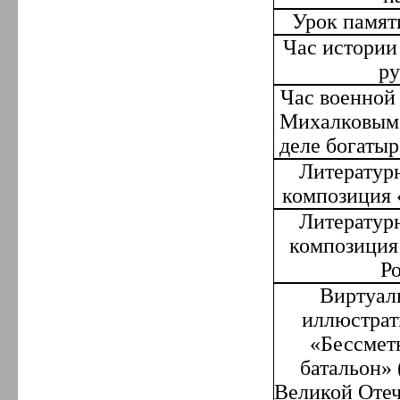
Урок памя
Час истории
ру
Час военной
Михалковым 
деле богаты
Литератур
композиция 
Литератур
композиция
Р
Виртуал
иллюстрат
«Бессмет
батальон» 
Великой Отеч