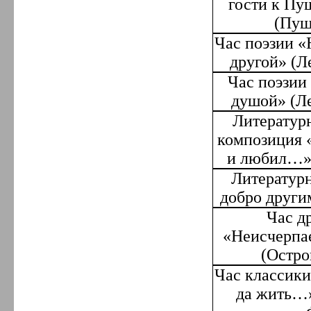
гости к П
(
Пуш
Час поэзии «Н
другой» (Л
Час поэзии
душой» (Л
Литератур
композиция «
и любил…
Литературн
добро други
Час д
«Неисчерпа
(Остро
Час классики
да жить…