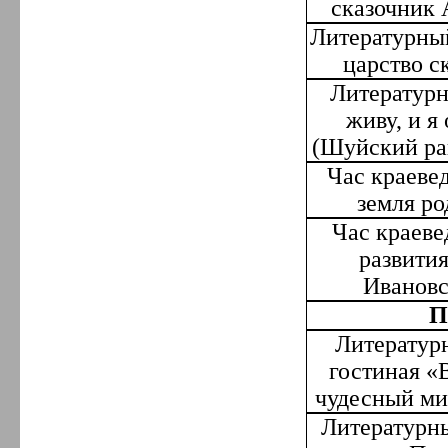
сказочник 
Литературны
царство с
Литературн
живу, и я
(Шуйский ра
Час краеве
земля р
Час краеве
развити
Ивановс
П
Литератур
гостиная «
чудесный ми
Литературны