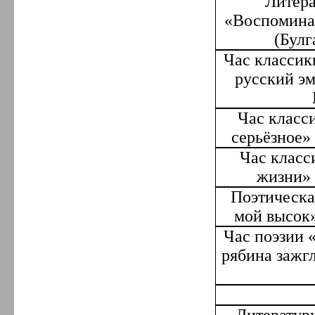
Литера
«Воспоминан
(Булг
Час классик
русский э
Час класс
серьёзное»
Час класс
жизни» 
Поэтическа
мой высок»
Час поэзии 
рябина заж