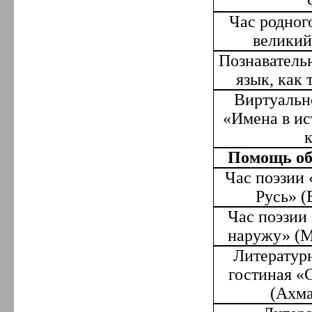
Час родног
великий
Познаватель
язык, как 
Виртуальн
«Имена в ис
Помощь об
Час поэзии 
Русь» (
Час поэзии
наружу» (М
Литератур
гостиная «
(Ахма