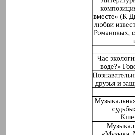
Литератур
композиция
вместе» (К Д
любви извес
Романовых, 
Час эколог
воде?» Гов
Познавательн
друзья и за
Музыкальная
судьбы
Кшес
Музыкаль
«Музыка. 