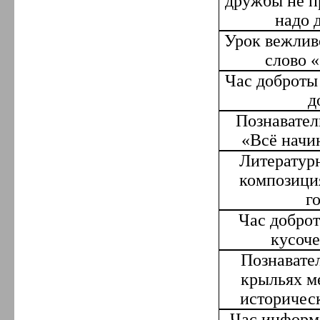
дружбы не п
надо 
Урок вежлив
слово
Час доброты
д
Познавател
«Всё начи
Литератур
композици
г
Час добро
кусоче
Познавате
крыльях м
историчес
Час информ