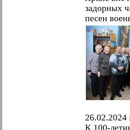
5.
Май
4.
Апрель
задорных ч
3.
Март
песен воен
2.
Февраль
1.
Январь
2018 год
12.
Декабрь
11.
Ноябрь
10.
Октябрь
9.
Сентябрь
8.
Август
7.
Июль
6.
Июнь
5.
Май
4.
Апрель
3.
Март
2.
Февраль
1.
Январь
26.02.2024 
К 100-лети