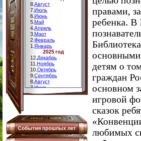
целью позн
8.
Август
правами, з
7.
Июль
6.
Июнь
ребенка. В
5.
Май
4.
Апрель
познавател
3.
Март
2.
Февраль
Библиотека
1.
Январь
2025 год
основными 
12.
Декабрь
11.
Ноябрь
детям о том
10.
Октябрь
граждан Ро
9.
Сентябрь
8.
Август
основном з
7.
Июль
6.
Июнь
игровой фо
5.
Май
4.
Апрель
сказок реб
3.
Мапт
2.
Февраль
«Конвенци
1.
Январь
События прошлых лет
2024 год
любимых ск
12.
Декабрь