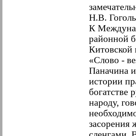
замечатель
Н.В. Гоголь
К Междунар
районной б
Китовской 
«Слово - в
Паначина и
истории пр
богатстве 
народу, го
необходимо
засорения 
сленгами. 