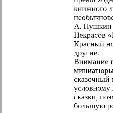
книжного л
необыкнове
А. Пушкин 
Некрасов «
Красный но
другие.
Внимание п
миниатюры
сказочный 
условному 
сказки, по
большую ро