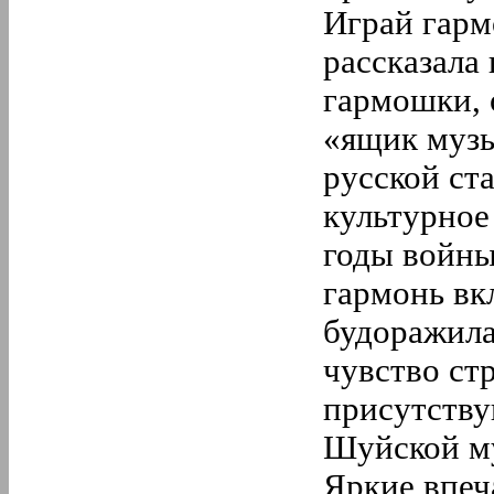
Играй гарм
2.
Февраль
1.
Январь
рассказала
2020 год
12.
Декабрь
гармошки, 
11.
Ноябрь
10.
Октябрь
«ящик музы
9.
Сентябрь
8.
Август
русской ст
7.
Июль
6.
Июнь
культурное
5.
Май
4.
Апрель
годы войны
3.
Март
гармонь вк
2.
Февраль
1.
Январь
будоражила
2019 год
12.
Декабрь
чувство ст
11.
Ноябрь
10.
Октябрь
присутству
9.
Сентябрь
8.
Август
Шуйской м
7.
Июль
6.
Июнь
Яркие впеч