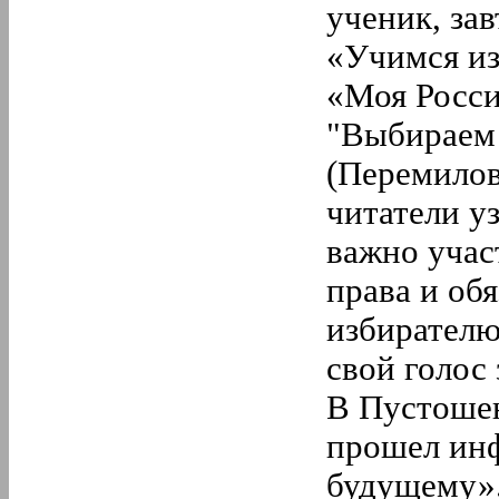
ученик, зав
«Учимся из
«Моя Росси
"Выбираем 
(Перемилов
читатели у
важно участ
права и об
избирателю
свой голос 
В Пустошен
прошел ин
будущему».