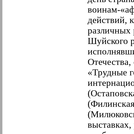
воинам-«аф
действий, 
различных 
Шуйского р
исполнявши
Отечества,
«Трудные г
интернацио
(Остаповск
(Филинская
(Милюковск
выставках,