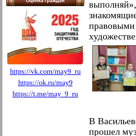
Оценка граждан
2022 год
выполняй»,
12.
Декабрь
знакомящие
11.
Ноябрь
10.
Октябрь
правовыми 
9.
Сентябрь
8.
Август
художествен
7.
Июль
6.
Июнь
5.
Май
4.
Апрель
3.
Март
2.
Февраль
https://vk.com/may9_ru
1.
Январь
2021 год
https://ok.ru/may9
12.
Декабрь
11.
Ноябрь
https://t.me/may_9_ru
10.
Октябрь
9.
Сентябрь
8.
Август
7.
Июль
6.
Июнь
В Васильев
5.
Май
4.
Апрель
прошел муз
3.
Март