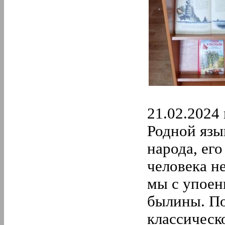
21.02.2024 
Родной язы
народа, его
человека н
мы с упоен
былины. По
классическ