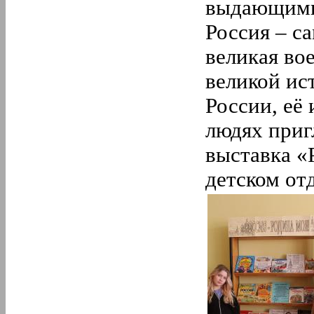
выдающими
Россия – са
великая вое
великой ис
России, её
людях приг
выставка «
детском от