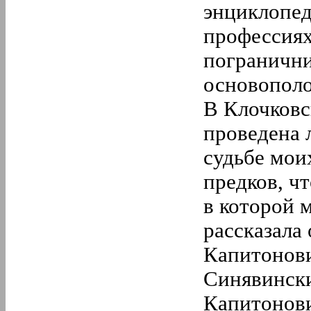
энциклопед
профессиях
погранични
основополо
В Клочковс
проведена 
судьбе мои
предков, ч
в которой 
рассказала
Капитонови
Синявински
Капитонови