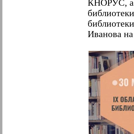
5.
Май
КНОРУС, а
4.
Апрель
библиотеки
3.
Март
2.
Февраль
библиотеки
1.
Январь
2018 год
Иванова на
12.
Декабрь
11.
Ноябрь
10.
Октябрь
9.
Сентябрь
8.
Август
7.
Июль
6.
Июнь
5.
Май
4.
Апрель
3.
Март
2.
Февраль
1.
Январь