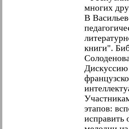
многих дру
В Васильев
педагогиче
литературн
книги". Би
Солоденова
Дискуссию 
французско
интеллекту
Участникам
этапов: вс
исправить 
мелодии и