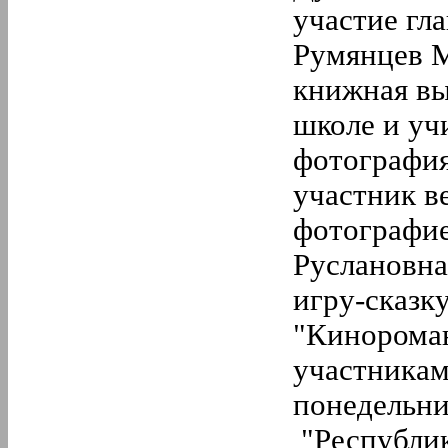
участие гл
Румянцев М
книжная вы
школе и уч
фотография
участник в
фотографие
Руслановна
игру-сказк
"Кинороман
участникам
понедельни
"Республик