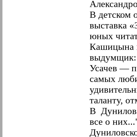
Александро
В детском 
выставка «
юных читат
Кашицына п
выдумщик: 
Усачев — по
самых люби
удивительн
таланту, о
В Дуниловс
все о них..
Дуниловско