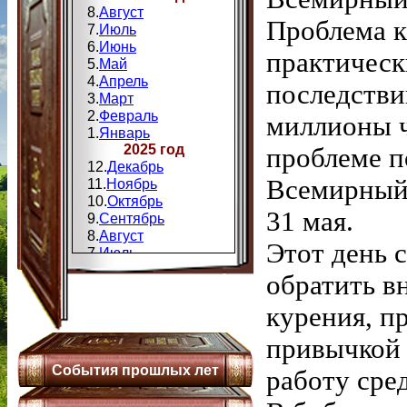
8.
Август
Проблема к
7.
Июль
6.
Июнь
практическ
5.
Май
4.
Апрель
последств
3.
Март
2.
Февраль
миллионы ч
1.
Январь
2025 год
проблеме п
12.
Декабрь
Всемирный 
11.
Ноябрь
10.
Октябрь
31 мая.
9.
Сентябрь
8.
Август
Этот день 
7.
Июль
6.
Июнь
обратить в
5.
Май
4.
Апрель
курения, п
3.
Мапт
2.
Февраль
привычкой 
1.
Январь
События прошлых лет
2024 год
работу сре
12.
Декабрь