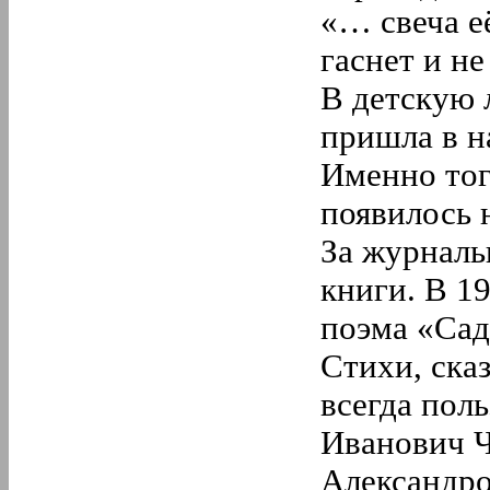
«… свеча её
гаснет и не
В детскую 
пришла в н
Именно тог
появилось 
За журнал
книги. В 1
поэма «Сад
Стихи, ска
всегда пол
Иванович Ч
Александро