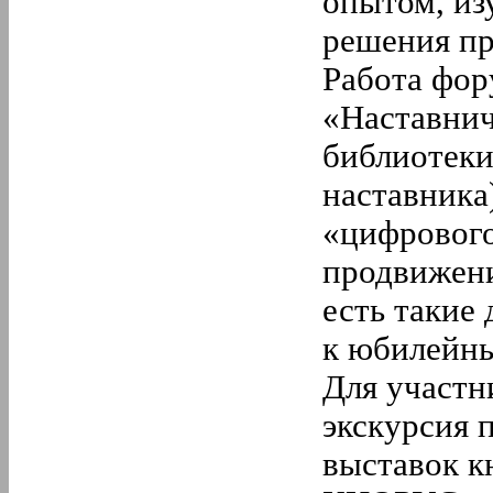
опытом, из
2.
Февраль
решения пр
1.
Январь
2020 год
Работа фор
12.
Декабрь
11.
Ноябрь
«Наставнич
10.
Октябрь
9.
Сентябрь
библиотеки
8.
Август
7.
Июль
наставника
6.
Июнь
5.
Май
«цифрового
4.
Апрель
продвижени
3.
Март
2.
Февраль
есть такие
1.
Январь
2019 год
к юбилейны
12.
Декабрь
11.
Ноябрь
Для участн
10.
Октябрь
9.
Сентябрь
экскурсия 
8.
Август
7.
Июль
выставок 
6.
Июнь