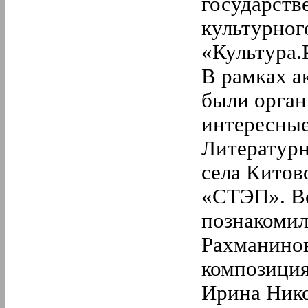
государств
культурног
«Культура.
В рамках а
были орган
интересные
Литературн
села Китов
«СТЭП». Ве
познакомил
Рахманинов
композиция
Ирина Нико