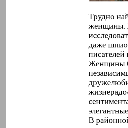
Трудно най
женщины. 
исследоват
даже шпио
писателей 
Женщины б
независимы
дружелюбн
жизнерадос
сентимента
элегантные
В районно