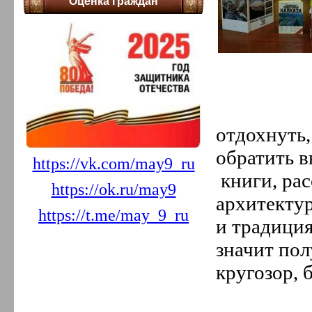
Оценка граждан
2022 год
12.
Декабрь
11.
Ноябрь
10.
Октябрь
9.
Сентябрь
8.
Август
7.
Июль
6.
Июнь
5.
Май
4.
Апрель
отдохнуть,
3.
Март
2.
Февраль
обратить в
https://vk.com/may9_ru
1.
Январь
книги, ра
2021 год
https://ok.ru/may9
12.
Декабрь
архитектур
11.
Ноябрь
https://t.me/may_9_ru
10.
Октябрь
и традиция
9.
Сентябрь
8.
Август
значит пол
7.
Июль
кругозор, 
6.
Июнь
5.
Май
4.
Апрель
3.
Март