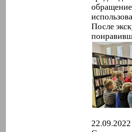
5.
Май
обращение.
4.
Апрель
3.
Март
использова
2.
Февраль
1.
Январь
После экск
2018 год
12.
Декабрь
понравивш
11.
Ноябрь
10.
Октябрь
9.
Сентябрь
8.
Август
7.
Июль
6.
Июнь
5.
Май
4.
Апрель
3.
Март
2.
Февраль
1.
Январь
22.09.2022 