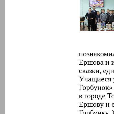
познакоми
Ершова и и
сказки, ед
Учащиеся у
Горбунок» 
в городе Т
Ершову и е
Горбунку, 