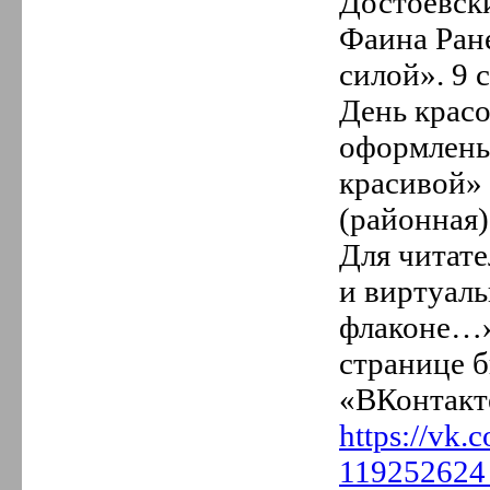
Достоевски
Фаина Ран
силой». 9
День красо
оформлены
красивой» 
(районная)
Для читате
и виртуал
флаконе…»
странице б
«ВКонтакт
https://vk
119252624