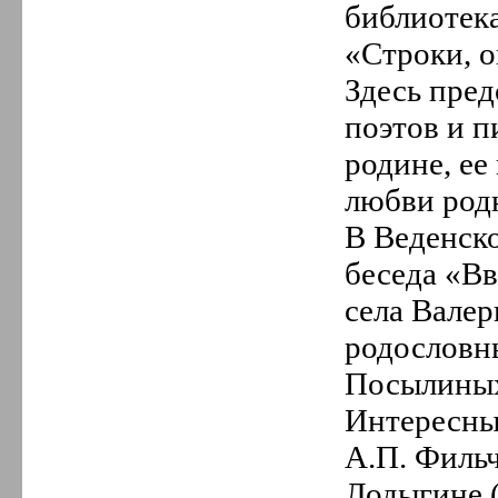
библиотека
«Строки, 
Здесь пре
поэтов и п
родине, ее
любви род
В Веденск
беседа «Вв
села Вале
родословн
Посылиных,
Интересным
А.П. Фильч
Лодыгине (