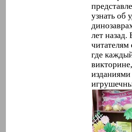
представле
узнать об 
динозавра
лет назад
читателям 
где кажды
викторине,
изданиями 
игрушечны