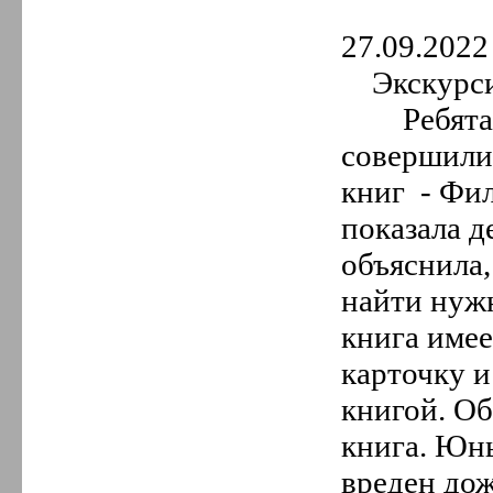
2.
Февраль
1.
Январь
27.09.2022 
2020 год
Экскурси
12.
Декабрь
11.
Ноябрь
Ребята из
10.
Октябрь
9.
Сентябрь
совершили
8.
Август
7.
Июль
книг - Фи
6.
Июнь
показала д
5.
Май
4.
Апрель
объяснила,
3.
Март
2.
Февраль
найти нужн
1.
Январь
2019 год
книга имее
12.
Декабрь
карточку и
11.
Ноябрь
10.
Октябрь
книгой. Об
9.
Сентябрь
8.
Август
книга. Юны
7.
Июль
6.
Июнь
вреден дож