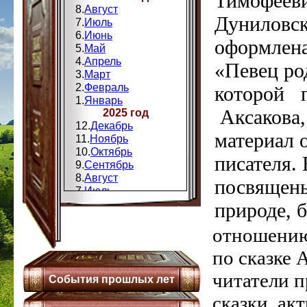
Тимофееви
8.
Август
Дуниловск
7.
Июль
6.
Июнь
оформлена
5.
Май
4.
Апрель
«Певец ро
3.
Март
2.
Февраль
которой п
1.
Январь
Аксакова
2025 год
12.
Декабрь
материал 
11.
Ноябрь
10.
Октябрь
писателя. 
9.
Сентябрь
8.
Август
посвящен
7.
Июль
6.
Июнь
природе, 
5.
Май
4.
Апрель
отношению
3.
Мапт
по сказке
2.
Февраль
1.
Январь
читатели 
События прошлых лет
2024 год
12.
Декабрь
сказки, ак