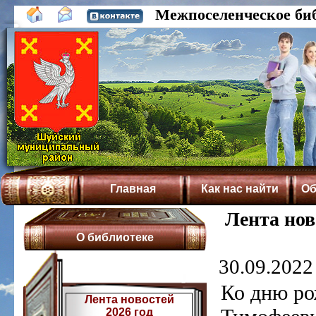
Межпоселенческое би
Главная
Как нас найти
Об
Лента нов
О библиотеке
30.09.2022 
Ко дню ро
Лента новостей
2026 год