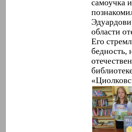
самоучка и
познакоми
Эдуардови
области от
Его стремл
бедность, 
отечестве
библиотеке
«Циолковск