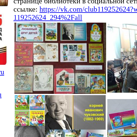
странице библиотеки в социальной се
ссылке:
https://vk.com/club119252624?
119252624_294%2Fall
ru
u