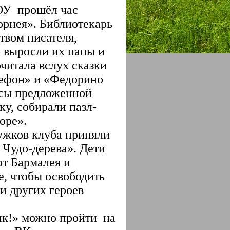
ОУ прошёл час
орнея». Библиотекарь
твом писателя,
о выросли их папы и
читала вслух сказки
ефон» и «Федорино
осы предложенной
ку, собирали пазл-
доре».
ужков клуба приняли
 Чудо-дерева». Дети
от Бармалея и
е, чтобы освободить
и других героев
ик!» можно пройти на