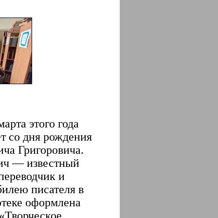
арта этого года
ет со дня рождения
ча Григоровича.
ич — известный
 переводчик и
билею писателя в
отеке оформлена
 «Творческое