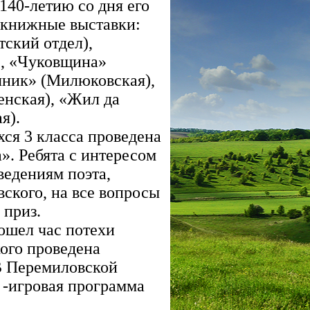
140-летию со дня его
 книжные выставки:
тский отдел),
), «Чуковщина»
чник» (Милюковская),
енская), «Жил да
я).
ся 3 класса проведена
». Ребята с интересом
ведениям поэта,
вского, на все вопросы
 приз.
ошел час потехи
ого проведена
 В Перемиловской
-игровая программа