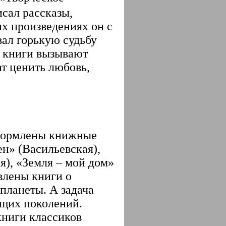
сал рассказы,
х произведениях он с
ал горькую судьбу
о книги вызывают
ат ценить любовь,
оформлены книжные
н» (Васильевская),
я), «Земля – мой дом»
авлены книги о
планеты. А задача
ущих поколений.
книги классиков