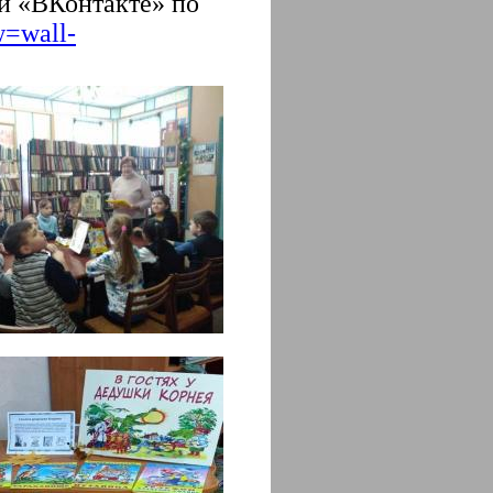
ти «ВКонтакте» по
w=wall-