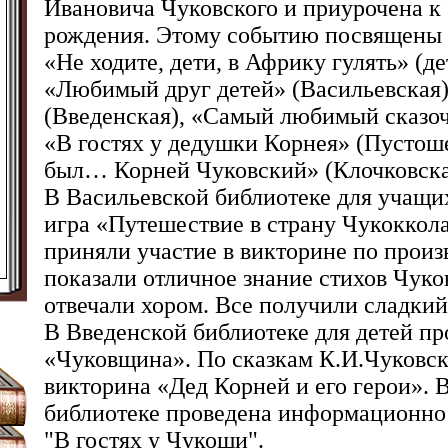
Ивановича Чуковского и приурочена к 
рождения. Этому событию посвящены
«Не ходите, дети, в Африку гулять» (де
«Любимый друг детей» (Васильевская
(Введенская), «Самый любимый сказо
«В гостях у дедушки Корнея» (Пустош
был… Корней Чуковский» (Клочковска
В Васильевской библиотеке для учащих
игра «Путешествие в страну Чукоккола
приняли участие в викторине по произ
показали отличное знание стихов Чуко
отвечали хором. Все получили сладкий
В Введенской библиотеке для детей пр
«Чуковщина». По сказкам К.И.Чуковск
викторина «Дед Корней и его герои».
библиотеке
проведена информационно 
"В гостях у Чукоши".