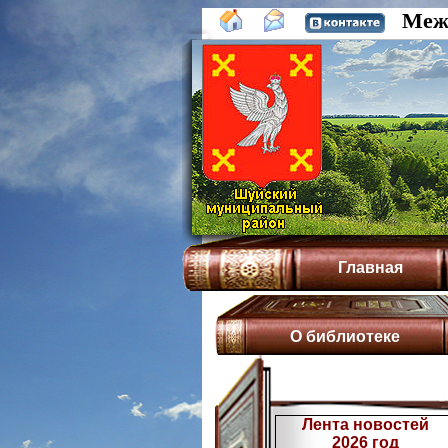
Межп
Главная
О библиотеке
Лента новостей
2026 год