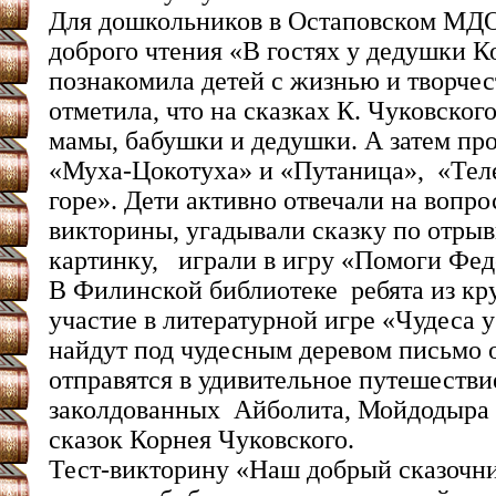
Для дошкольников в Остаповском МД
доброго чтения «В гостях у дедушки К
познакомила детей с жизнью и творчес
отметила, что на сказках К. Чуковског
мамы, бабушки и дедушки. А затем про
«Муха-Цокотуха» и «Путаница», «Тел
горе». Дети активно отвечали на вопр
викторины, угадывали сказку по отрыв
картинку, играли в игру «Помоги Фе
В Филинской библиотеке ребята из кр
участие в литературной игре «Чудеса у
найдут под чудесным деревом письмо 
отправятся в удивительное путешестви
заколдованных Айболита, Мойдодыра 
сказок Корнея Чуковского.
Тест-викторину «Наш добрый сказочн