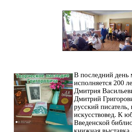
В последний день м
исполняется 200 л
Дмитрия Васильеви
Дмитрий Григоров
русский писатель,
искусствовед. К ю
Введенской библи
книжная выставка