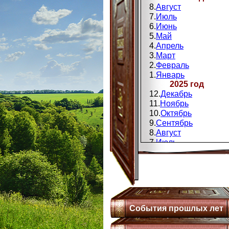
8.
Август
7.
Июль
6.
Июнь
5.
Май
4.
Апрель
3.
Март
2.
Февраль
1.
Январь
2025 год
12.
Декабрь
11.
Ноябрь
10.
Октябрь
9.
Сентябрь
8.
Август
7.
Июль
6.
Июнь
5.
Май
4.
Апрель
3.
Мапт
2.
Февраль
1.
Январь
События прошлых лет
2024 год
12.
Декабрь