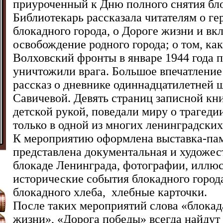
приуроченный к Дню полного снятия бл
Библиотекарь рассказала читателям о г
блокадного города, о Дороге жизни и вкл
освобождение родного города; о том, ка
Волховский фронты в январе 1944 года 
уничтожили врага. Большое впечатление
рассказ о дневнике одиннадцатилетней
Савичевой. Девять страниц записной к
детской рукой, поведали миру о трагеди
только в одной из многих ленинградских
К мероприятию оформлена выставка-пам
представлена документальная и художес
блокаде Ленинграда, фотографии, иллю
исторические события блокадного город
блокадного хлеба, хлебные карточки.
После таких мероприятий слова «блокад
жизни», «Дорога победы» всегда найдут 