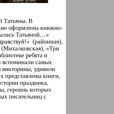
й Татьяны. В
дню оформлены книжно-
валась Татьяной…»
дравствуй!» (районная),
» (Михалковская), «Три
блиотеке ребята и
и вспоминали самых
ы викторины, удивили
ах представлены книги,
стории праздника,
ы, героинь которых
ных писательниц с