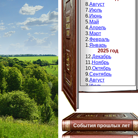
8.
Август
7.
Июль
6.
Июнь
5.
Май
4.
Апрель
3.
Март
2.
Февраль
1.
Январь
2025 год
12.
Декабрь
11.
Ноябрь
10.
Октябрь
9.
Сентябрь
8.
Август
7.
Июль
6.
Июнь
5.
Май
4.
Апрель
3.
Мапт
2.
Февраль
1.
Январь
События прошлых лет
2024 год
12.
Декабрь