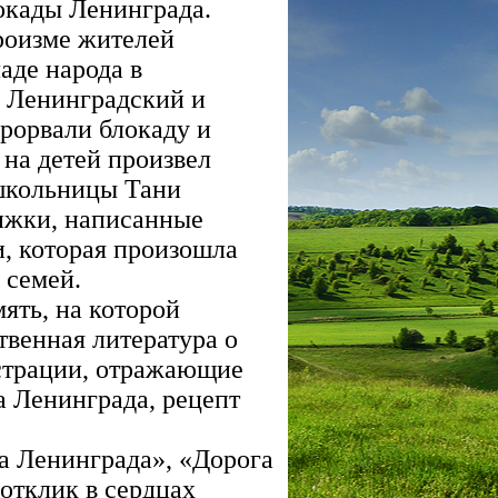
окады Ленинграда.
ероизме жителей
аде народа в
к Ленинградский и
прорвали блокаду и
 на детей произвел
 школьницы Тани
нижки, написанные
и, которая произошла
 семей.
ять, на которой
твенная литература о
страции, отражающие
а Ленинграда, рецепт
а Ленинграда», «Дорога
отклик в сердцах