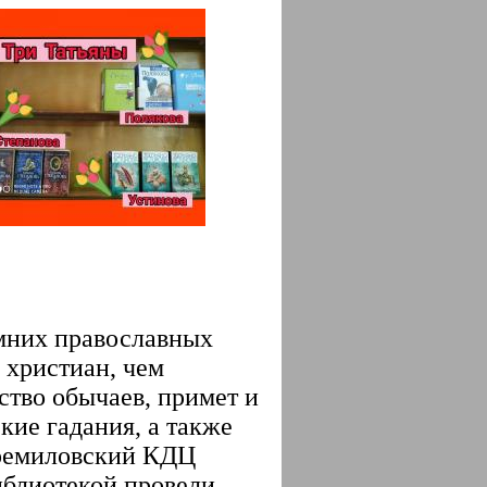
мних православных
 христиан, чем
тво обычаев, примет и
кие гадания, а также
еремиловский КДЦ
иблиотекой провели