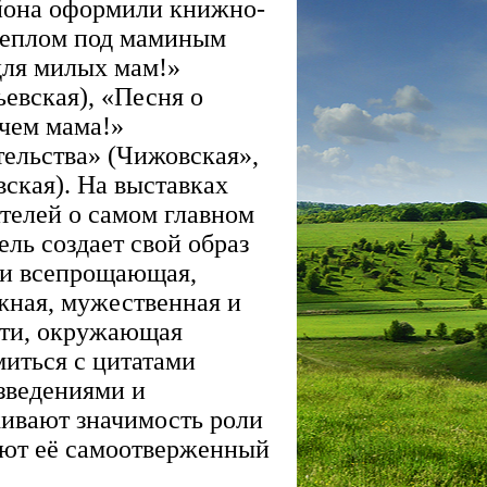
айона оформили книжно-
теплом под маминым
для милых мам!»
ьевская), «Песня о
 чем мама!»
ельства» (Чижовская»,
ская). На выставках
телей о самом главном
ель создает свой образ
 и всепрощающая,
жная, мужественная и
ости, окружающая
миться с цитатами
зведениями и
кивают значимость роли
яют её самоотверженный