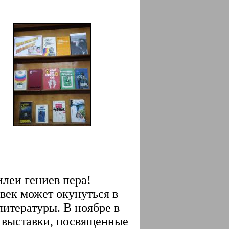
леи гениев пера!
век может окунуться в
итературы. В ноябре в
 выставки, посвященные