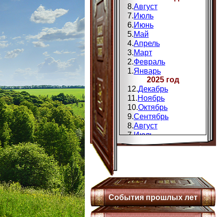
8.
Август
7.
Июль
6.
Июнь
5.
Май
4.
Апрель
3.
Март
2.
Февраль
1.
Январь
2025 год
12.
Декабрь
11.
Ноябрь
10.
Октябрь
9.
Сентябрь
8.
Август
7.
Июль
6.
Июнь
5.
Май
4.
Апрель
3.
Мапт
2.
Февраль
1.
Январь
События прошлых лет
2024 год
12.
Декабрь