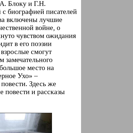
А. Блоку и Г.Н.
й с биографией писателей
ова включены лучшие
чественной войне, о
кнуто чувством ожидания
идит в его поэзии
и взрослые смогут
м замечательного
 большое место на
ерное Ухо» –
 повести. Здесь же
е повести и рассказы