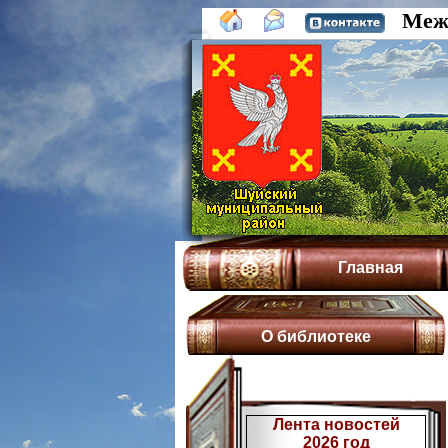
Межп
Главная
О библиотеке
Лента новостей
2026 год