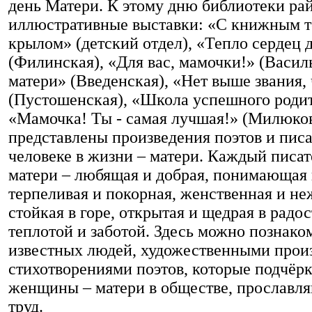
день Матери. К этому дню библиотеки р
иллюстративные выставки: «С книжным 
крылом» (детский отдел), «Тепло сердец 
(Филинская), «Для вас, мамочки!» (Васил
матери» (Введенская), «Нет выше звания,
(Пустошенская), «Школа успешного родит
«Мамочка! Ты - самая лучшая!» (Милюков
представлены произведения поэтов и писа
человеке в жизни – матери. Каждый писат
матери – любящая и добрая, понимающая
терпеливая и покорная, женственная и не
стойкая в горе, открытая и щедрая в рад
теплотой и заботой. Здесь можно познако
известных людей, художественными прои
стихотворениями поэтов, которые подчёр
женщины – матери в обществе, прославл
труд.