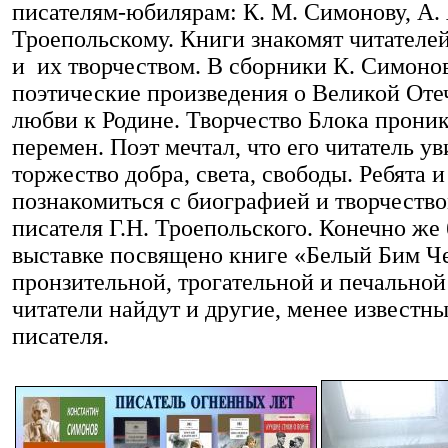
писателям-юбилярам: К. М. Симонову, А. 
Троепольскому. Книги знакомят читателе
и их творчеством. В сборники К. Симон
поэтические произведения о Великой Оте
любви к Родине. Творчество Блока прони
перемен. Поэт мечтал, что его читатель ув
торжество добра, света, свободы. Ребята 
познакомиться с биографией и творчество
писателя Г.Н. Троепольского. Конечно же
выставке посвящено книге «Белый Бим Ч
пронзительной, трогательной и печальной
читатели найдут и другие, менее известны
писателя.