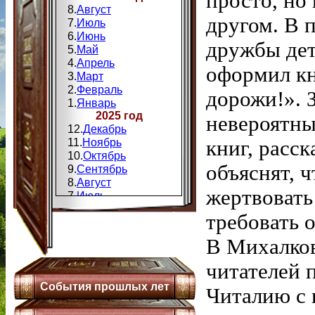
просто, но
8.
Август
другом. В 
7.
Июль
6.
Июнь
дружбы дет
5.
Май
4.
Апрель
оформил кн
3.
Март
2.
Февраль
дорожи!». 
1.
Январь
2025 год
невероятны
12.
Декабрь
11.
Ноябрь
книг, расск
10.
Октябрь
объяснят, 
9.
Сентябрь
8.
Август
жертвовать
7.
Июль
6.
Июнь
требовать о
5.
Май
4.
Апрель
В Михалко
3.
Мапт
2.
Февраль
читателей 
1.
Январь
События прошлых лет
2024 год
Читалию с 
12.
Декабрь