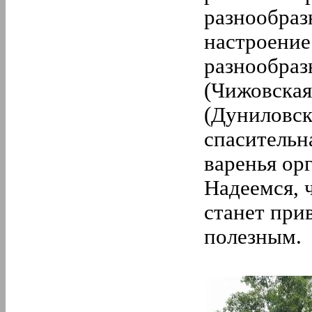
разнообра
настроение
разнообраз
(Чижовская
(Дуниловск
спасительн
варенья ор
Надеемся, 
станет при
полезным.