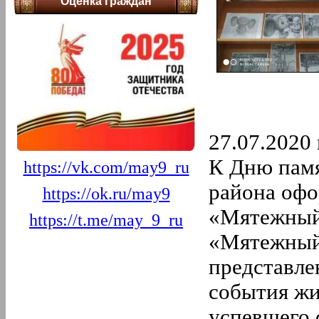
Оценка граждан
2022 год
12.
Декабрь
11.
Ноябрь
10.
Октябрь
9.
Сентябрь
8.
Август
7.
Июль
6.
Июнь
5.
Май
4.
Апрель
27.07.2020 
3.
Март
2.
Февраль
К Дню пам
https://vk.com/may9_ru
1.
Январь
2021 год
района офо
https://ok.ru/may9
12.
Декабрь
11.
Ноябрь
«Мятежный 
https://t.me/may_9_ru
10.
Октябрь
9.
Сентябрь
«Мятежный 
8.
Август
7.
Июль
представле
6.
Июнь
события жи
5.
Май
4.
Апрель
успевшего 
3.
Март