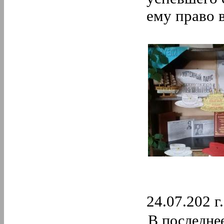
2.
Февраль
ему право 
1.
Январь
2020 год
12.
Декабрь
11.
Ноябрь
10.
Октябрь
9.
Сентябрь
8.
Август
7.
Июль
6.
Июнь
5.
Май
4.
Апрель
3.
Март
2.
Февраль
1.
Январь
2019 год
12.
Декабрь
11.
Ноябрь
10.
Октябрь
9.
Сентябрь
8.
Август
24.07.202 г.
7.
Июль
6.
Июнь
В последне