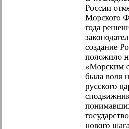
5.
Май
России отм
4.
Апрель
3.
Март
Морского Ф
2.
Февраль
1.
Январь
года решен
2018 год
12.
Декабрь
законодате
11.
Ноябрь
10.
Октябрь
создание Ро
9.
Сентябрь
положило на
8.
Август
7.
Июль
«Морским с
6.
Июнь
5.
Май
была воля н
4.
Апрель
3.
Март
русского ца
2.
Февраль
1.
Январь
сподвижник
понимавших
государство
нового шага