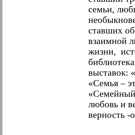
семьи, люб
необыкнове
ставших об
взаимной л
жизни, ист
библиотека
выставок: 
«Семья – эт
«Семейный 
любовь и в
верность -