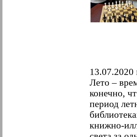
13.07.2020 
Лето – врем
конечно, ч
период лет
библиотек
книжно-илл
света за од