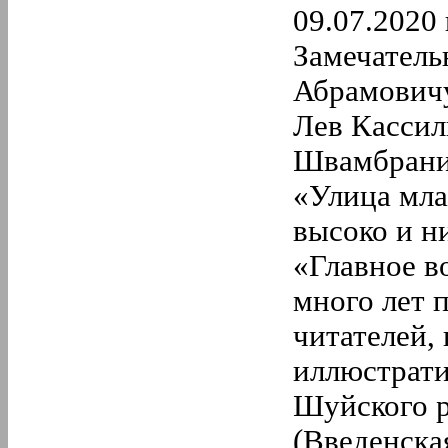
09.07.2020 
Замечатель
Абрамовичу
Лев Кассил
Швамбрания
«Улица мла
высоко и н
«Главное в
много лет 
читателей,
иллюстрати
Шуйского р
(Введенска