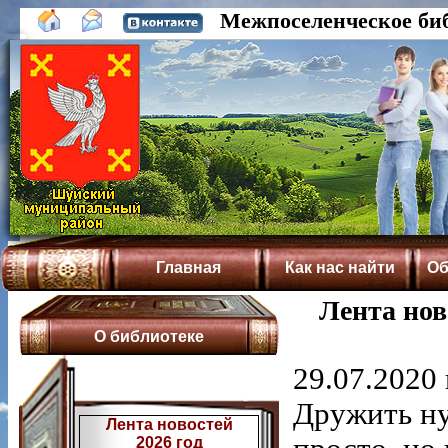
Межпоселенческое би
Главная
Как нас найти
Об
Лента нов
О библиотеке
29.07.2020 
Дружить ну
Лента новостей
2026 год