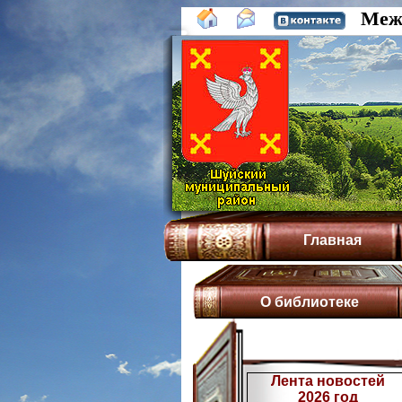
Межп
Главная
О библиотеке
Лента новостей
2026 год