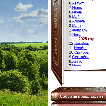
8.
Август
7.
Июль
6.
Июнь
5.
Май
4.
Апрель
3.
Март
2.
Февраль
1.
Январь
2025 год
12.
Декабрь
11.
Ноябрь
10.
Октябрь
9.
Сентябрь
8.
Август
7.
Июль
6.
Июнь
5.
Май
4.
Апрель
3.
Мапт
2.
Февраль
1.
Январь
События прошлых лет
2024 год
12.
Декабрь