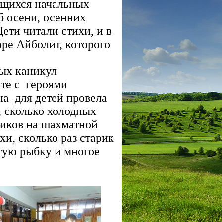
чащихся начальных
б осени, осенних
Дети читали стихи, и в
оре Айболит, которого
ых каникул
сте с героями
а для детей провела
, сколько холодных
атиков на шахматной
хи, сколько раз старик
тую рыбку и многое