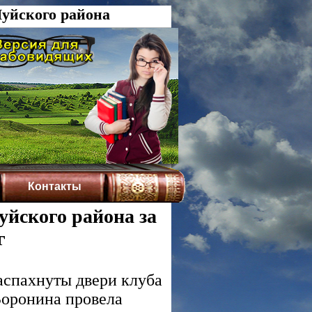
уйского района
Контакты
йского района за
г
аспахнуты двери клуба
Воронина провела