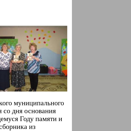
ого муниципального
я со дня основания
емуся Году памяти и
 сборника из