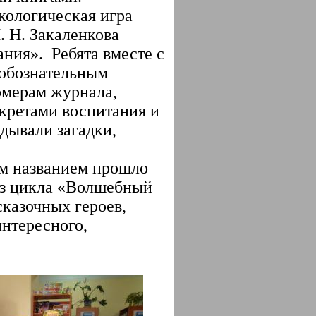
кологическая игра
. Н. Закаленкова
ния». Ребята вместе с
любознательным
омерам журнала,
екретами воспитания и
дывали загадки,
ким названием прошло
из цикла «Волшебный
сказочных героев,
интересного,