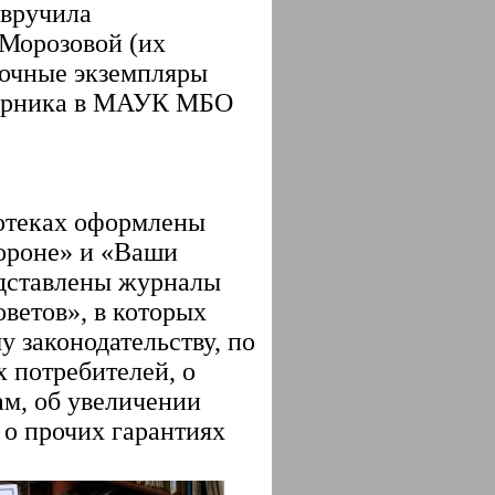
 вручила
 Морозовой (их
рочные экземпляры
борника в МАУК МБО
отеках оформлены
тороне» и «Ваши
едставлены журналы
оветов», в которых
 законодательству, по
х потребителей, о
м, об увеличении
и о прочих гарантиях