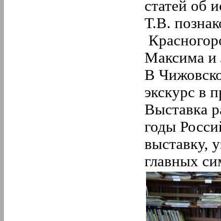
статей об 
Т.В. позна
Красногор
Максима и 
В Чижовско
экскурс в 
Выставка р
годы Росси
выставку, 
главных си