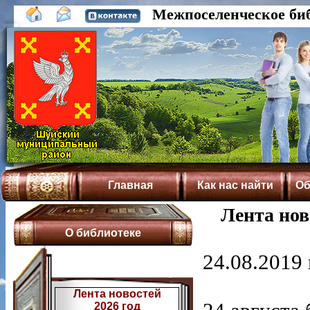
Межпоселенческое би
Главная
Как нас найти
Об
Лента нов
О библиотеке
24.08.2019 
Лента новостей
2026 год