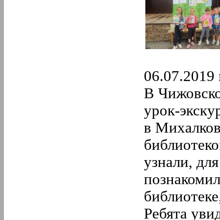
06.07.2019 
В Чижовско
урок-экску
в Михалков
библиотеко
узнали, дл
познакомил
библиотеке
Ребята увид