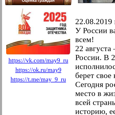
Оценка граждан
2022 год
12.
Декабрь
11.
Ноябрь
10.
Октябрь
22.08.2019 
9.
Сентябрь
8.
Август
У России в
7.
Июль
6.
Июнь
всем!
5.
Май
4.
Апрель
22 августа
3.
Март
2.
Февраль
России. В 
https://vk.com/may9_ru
1.
Январь
исполнилос
2021 год
https://ok.ru/may9
12.
Декабрь
берет свое
11.
Ноябрь
https://t.me/may_9_ru
10.
Октябрь
Сегодня ро
9.
Сентябрь
8.
Август
место в жи
7.
Июль
6.
Июнь
всей страны
5.
Май
4.
Апрель
историю, е
3.
Март