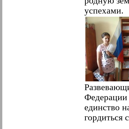
родную зем
успехами.
Развевающи
Федерации 
единство н
гордиться 