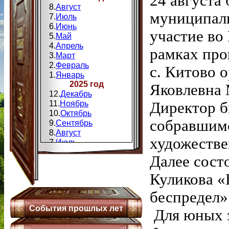
24 августа
8.
Август
муниципаль
7.
Июль
6.
Июнь
участие во
5.
Май
4.
Апрель
рамках про
3.
Март
2.
Февраль
с. Китово 
1.
Январь
2025 год
Яковлевна 
12.
Декабрь
11.
Ноябрь
Директор б
10.
Октябрь
собравшимс
9.
Сентябрь
8.
Август
художестве
7.
Июль
6.
Июнь
Далее сост
5.
Май
4.
Апрель
Куликова «
3.
Мапт
2.
Февраль
беспредел»
1.
Январь
События прошлых лет
2024 год
Для юных з
12.
Декабрь