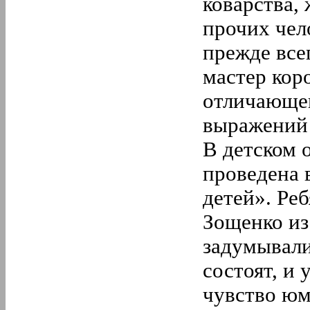
коварства,
прочих чел
прежде все
мастер кор
отличающег
выражений 
В детском 
проведена 
детей». Ре
Зощенко из
задумывали
состоят, и
у
чувство юм