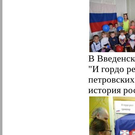
В Введенск
"И гордо ре
петровских
история ро