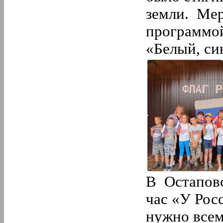
5.
Май
4.
Апрель
земли. Мер
3.
Март
программой
2.
Февраль
1.
Январь
«Белый, си
2018 год
12.
Декабрь
11.
Ноябрь
10.
Октябрь
9.
Сентябрь
8.
Август
7.
Июль
6.
Июнь
5.
Май
4.
Апрель
3.
Март
2.
Февраль
1.
Январь
В Остапов
час «У Рос
нужно всем