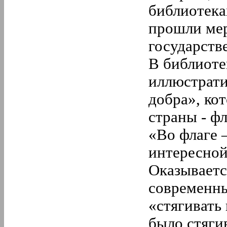
библиотека
2.
Февраль
1.
Январь
прошли ме
2020 год
12.
Декабрь
государств
11.
Ноябрь
10.
Октябрь
В библиоте
9.
Сентябрь
8.
Август
иллюстрати
7.
Июль
6.
Июнь
добра», ко
5.
Май
4.
Апрель
страны - ф
3.
Март
«Во флаге 
2.
Февраль
1.
Январь
интересной
2019 год
12.
Декабрь
Оказываетс
11.
Ноябрь
10.
Октябрь
современны
9.
Сентябрь
8.
Август
«стягивать
7.
Июль
6.
Июнь
было стяги