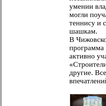
умении вла
могли поуч
теннису и 
шашкам.
В Чижовско
программа 
активно уч
«Строители
другие. Вс
впечатлени