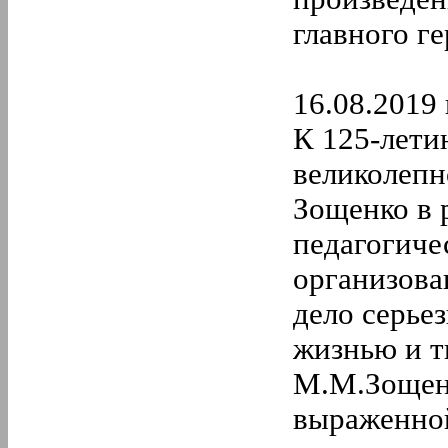
главного г
16.08.2019 
К 125-лети
великолепн
Зощенко в 
педагогиче
организова
дело серье
жизнью и т
М.М.Зощенк
выраженной