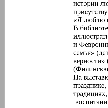
истории лю
присутству
«Я люблю 
В библиот
иллюстрат
и Февронии
семья» (де
верности» 
(Филинская
На выставк
празднике,
традициях,
воспитании