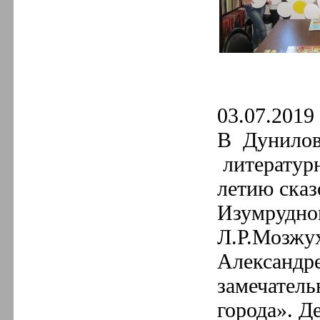
03.07.2019 
В Дунилов
литературн
летию ска
Изумрудног
Л.Р.Мозжух
Александре
замечател
города». Д