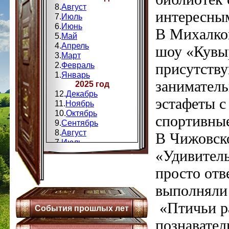
8.
Август
интересны
7.
Июль
6.
Июнь
В Михалко
5.
Май
4.
Апрель
шоу «Кувы
3.
Март
присутств
2.
Февраль
1.
Январь
заниматель
2025 год
12.
Декабрь
эстафеты с
11.
Ноябрь
10.
Октябрь
спортивные
9.
Сентябрь
8.
Август
В Чижовск
7.
Июль
«Удивитель
6.
Июнь
5.
Май
просто отв
4.
Апрель
3.
Мапт
выполняли 
2.
Февраль
1.
Январь
«Птичьи ра
События прошлых лет
2024 год
12.
Декабрь
познавател