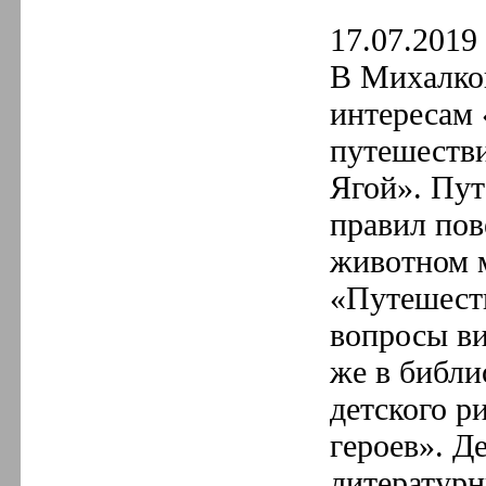
17.07.2019 
В Михалков
интересам 
путешестви
Ягой». Пут
правил пове
животном м
«Путешеств
вопросы в
же в библи
детского р
героев». 
литературн