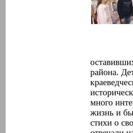
оставивших
района. Де
краеведчес
историческ
много инте
жизнь и бы
стихи о св
отвечали н