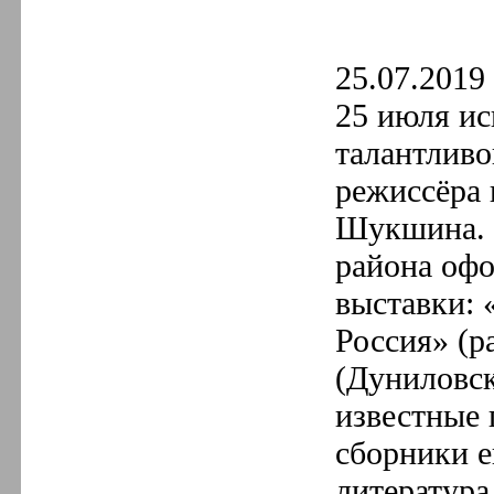
2.
Февраль
1.
Январь
2020 год
25.07.2019 
12.
Декабрь
11.
Ноябрь
25 июля ис
10.
Октябрь
9.
Сентябрь
талантливо
8.
Август
7.
Июль
режиссёра 
6.
Июнь
Шукшина. 
5.
Май
4.
Апрель
района оф
3.
Март
2.
Февраль
выставки: 
1.
Январь
2019 год
Россия» (р
12.
Декабрь
11.
Ноябрь
(Дуниловс
10.
Октябрь
известные
9.
Сентябрь
8.
Август
сборники е
7.
Июль
6.
Июнь
литература