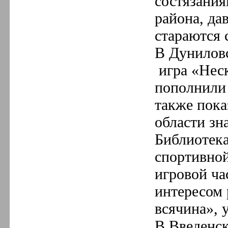
состязания
района, да
стараются 
В Дуниловс
игра «Неск
пополнили 
также пока
области зн
Библиотека
спортивно
игровой ча
интересом 
всячина», 
В Введенск