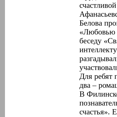
счастлив
Афанасьевс
Белова про
«Любовью 
беседу «Св
интеллекту
разгадывал
участвовал
Для ребят 
два – ром
В Филинск
познавател
счастья». 