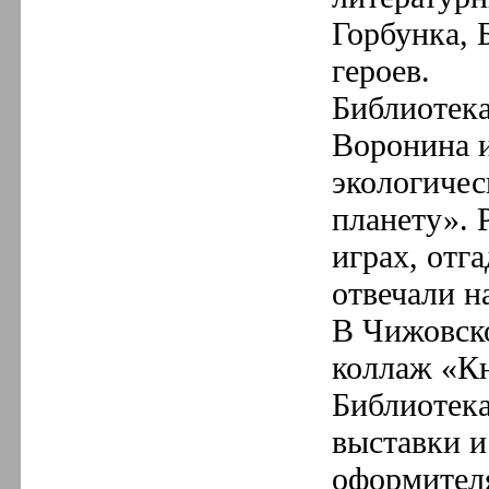
Горбунка, 
героев.
Библиотека
Воронина и
экологичес
планету». 
играх, отг
отвечали н
В Чижовско
коллаж «К
Библиотека
выставки и
оформителя