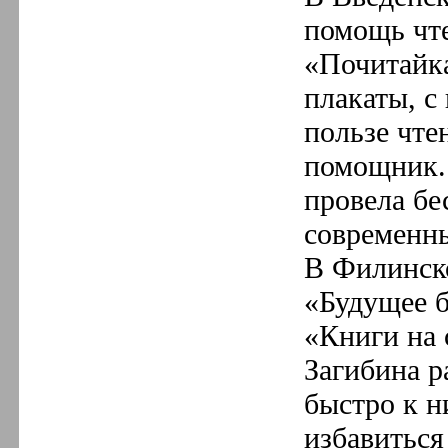
помощь чт
«Почитайка
плакаты, с
пользе чте
помощник.
провела бе
современн
В Филинско
«Будущее б
«Книги на
Загибина р
быстро к н
избавиться