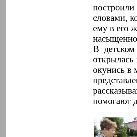
построили 
словами, к
ему в его 
насыщенной
В детском
открылась 
окунись в 
представле
рассказыв
помогают д