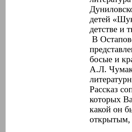
5.
Май
4.
Апрель
Дуниловско
3.
Март
детей «Шук
2.
Февраль
1.
Январь
детстве и 
2018 год
12.
Декабрь
В Остапов
11.
Ноябрь
10.
Октябрь
представле
9.
Сентябрь
8.
Август
босые и кр
7.
Июль
А.Л. Чумак
6.
Июнь
5.
Май
литератур
4.
Апрель
3.
Март
Рассказ со
2.
Февраль
1.
Январь
которых Ва
какой он б
открытым, 