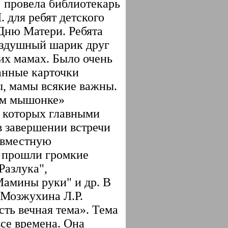
 провела библиотекарь
 для ребят детского
 Дню Матери. Ребята
воздушный шарик друг
их мамах. Было очень
анные карточки
, мамы всякие важны.
пом мышонке»
в которых главными
в завершении встречи
овместную
 прошли громкие
Разлука",
амины руки" и др. В
 Мозжухина Л.Р.
сть вечная тема».
Тема
се времена. Она