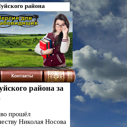
уйского района
Контакты
йского района за
.
ово прошёл
честву Николая Носова