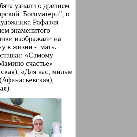
бята узнали о древнем
ирской
Богоматери", о
художника Рафаэля
ием знаменитого
ники изображали на
у в жизни -
мать.
ставки: «Самому
«Мамино счастье»
ская), «Для вас, милые
(Афанасьевская),
ая).