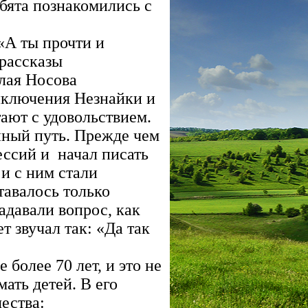
бята познакомились с
«А ты прочти и
 рассказы
олая Носова
иключения Незнайки и
итают с удовольствием.
ный путь. Прежде чем
ессий и начал писать
 и с ним стали
тавалось только
адавали вопрос, как
т звучал так: «Да так
более 70 лет, и это не
ать детей. В его
ества: