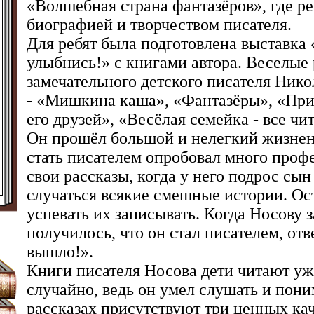
«Волшебная страна фантазёров», где ре
биографией и творчеством писателя.
Для ребят была подготовлена выставка 
улыбнись!» с книгами автора. Веселые
замечательного детского писателя Ник
- «Мишкина каша», «Фантазёры», «Пр
его друзей», «Весёлая семейка - все ч
Он прошёл большой и нелегкий жизнен
стать писателем опробовал много проф
свои рассказы, когда у него подрос сын
случаться всякие смешные истории. Ос
успевать их записывать.
Когда Носову з
получилось, что он стал писателем, отве
вышло!».
Книги писателя Носова дети читают уже 
случайно, ведь он умел слушать и поним
рассказах присутствуют три ценных кач