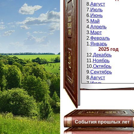
8.
Август
7.
Июль
6.
Июнь
5.
Май
4.
Апрель
3.
Март
2.
Февраль
1.
Январь
2025 год
12.
Декабрь
11.
Ноябрь
10.
Октябрь
9.
Сентябрь
8.
Август
7.
Июль
6.
Июнь
5.
Май
4.
Апрель
3.
Мапт
2.
Февраль
1.
Январь
События прошлых лет
2024 год
12.
Декабрь