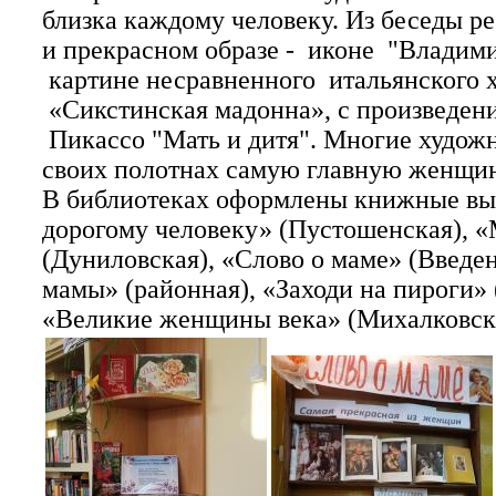
близка каждому человеку. Из беседы ре
и прекрасном образе -
иконе
"Владим
картине несравненного
итальянского 
«Сикстинская мадонна»,
с произведен
Пикассо "Мать и дитя". Многие худож
своих полотнах самую главную женщин
В библиотеках оформлены книжные вы
дорогому человеку» (Пустошенская), 
(Дуниловская), «Слово о маме» (Введен
мамы» (районная), «Заходи на пироги» 
«Великие женщины века» (Михалковск