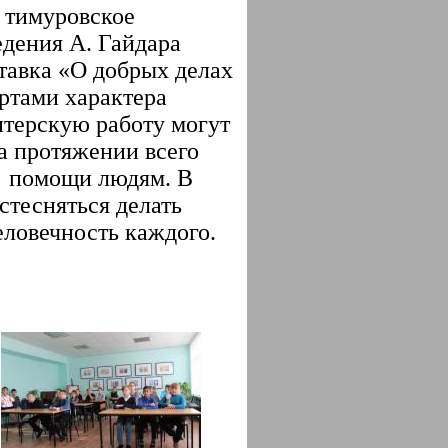
 тимуровское
едения А.
Гайдара
тавка «О добрых делах
ертами характера
нтерскую работу могут
На протяжении всего
и помощи людям. В
стесняться делать
человечность каждого.