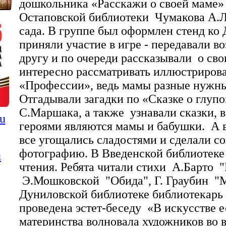
дошкольника «Расскажи о своей маме»
Остаповской библиотеки Чумакова А.Л.
сада. В группе был оформлен стенд ко
приняли участие в игре - передавали 
другу и по очереди рассказывали о сво
интересно рассматривать иллюстриров
«Профессии», ведь мамы разные нужны
Отгадывали загадки по «Сказке о глу
С.Маршака, а также узнавали сказки, 
u
героями являются мамы и бабушки. А 
все угощались сладостями и сделали с
фотографию. В Введенской библиотеке
u
чтения. Ребята читали стихи А.Барто "
Э.Мошковской "Обида", Г. Граубин "М
Дуниловской библиотеке библиотекарь
проведена эстет-беседу «В искусстве е
материнства волновала художников во в