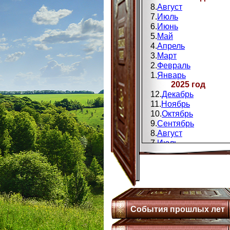
8.
Август
7.
Июль
6.
Июнь
5.
Май
4.
Апрель
3.
Март
2.
Февраль
1.
Январь
2025 год
12.
Декабрь
11.
Ноябрь
10.
Октябрь
9.
Сентябрь
8.
Август
7.
Июль
6.
Июнь
5.
Май
4.
Апрель
3.
Мапт
2.
Февраль
1.
Январь
События прошлых лет
2024 год
12.
Декабрь