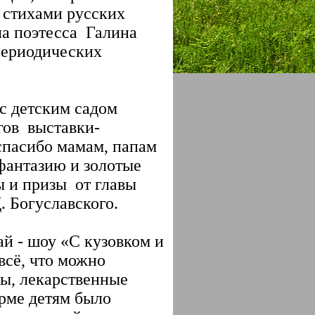
 стихами русских
ла поэтесса Галина
периодических
с детским садом
гов выставки-
спасибо мамам, папам
 фантазию и золотые
ы и призы от главы
. Богуславского.
й - шоу «С кузовком и
всё, что можно
ды, лекарственные
орме детям было