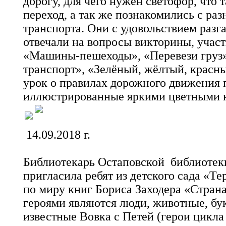
дорогу, для чего нужен светофор, что 
переход, а так же познакомились с ра
транспорта. Они с удовольствием разг
отвечали на вопросы викторины, участ
«Машины-пешеходы», «Перевези груз
транспорт», «Зелёный, жёлтый, красны
урок о правилах дорожного движения
иллюстрированные яркими цветными 
14.09.2018 г.
Библиотекарь Остаповской библиотек
пригласила ребят из детского сада «Т
по миру книг Бориса Заходера «Стран
героями являются люди, животные, бук
известные Вовка с Петей (герои цикла 