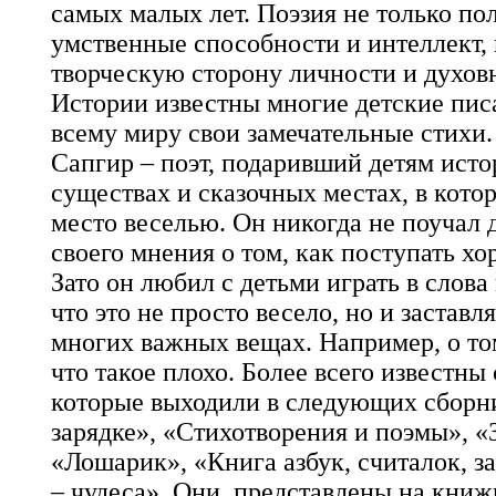
самых малых лет. Поэзия не только по
умственные способности и интеллект, 
творческую сторону личности и духовн
Истории известны многие детские пис
всему миру свои замечательные стихи.
Сапгир – поэт, подаривший детям ист
существах и сказочных местах, в кото
место веселью. Он никогда не поучал 
своего мнения о том, как поступать хор
Зато он любил с детьми играть в слова
что это не просто весело, но и заставл
многих важных вещах. Например, о том
что такое плохо. Более всего известны 
которые выходили в следующих сборни
зарядке», «Стихотворения и поэмы», «
«Лошарик», «Книга азбук, считалок, з
– чудеса». Они представлены на книж