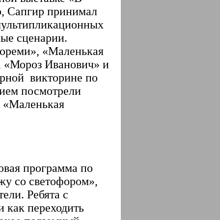
о, Сапгир принимал
 мультипликационных
ные сценарии.
Дореми», «Маленькая
, «Мороз Иванович» и
турной викторине
по
вием посмотрели
, «Маленькая
вая программа по
жу со светофором»,
ели. Ребята с
и как переходить