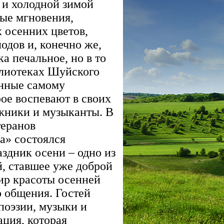
 и холодной зимой
ные мгновения,
 осенних цветов,
одов и, конечно же,
ка печальное, но в то
блиотеках Шуйского
нные самому
рое воспевают в своих
ожники и музыканты. В
теранов
ча» состоялся
здник осени – одно из
, ставшее уже доброй
ир красоты осенней
о общения. Гостей
поэзии, музыки и
ция, которая