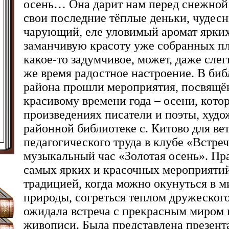
осень… Она дарит нам перед снежной
свои последние тёплые деньки, чудес
чарующий, еле уловимый аромат ярких
заманчивую красоту уже собранных пл
какое-то задумчивое, может, даже слег
же время радостное настроение. В би
района прошли мероприятия, посвящё
красивому времени года – осени, кото
произведениях писатели и поэты, худ
районной библиотеке с. Китово для ве
педагогического труда в клубе «Встре
музыкальный час «Золотая осень». Пра
самых ярких и красочных мероприятий
традицией, когда можно окунуться в м
природы, согреться теплом дружеског
ожидала встреча с прекрасным миром 
живописи. Была представлена презента