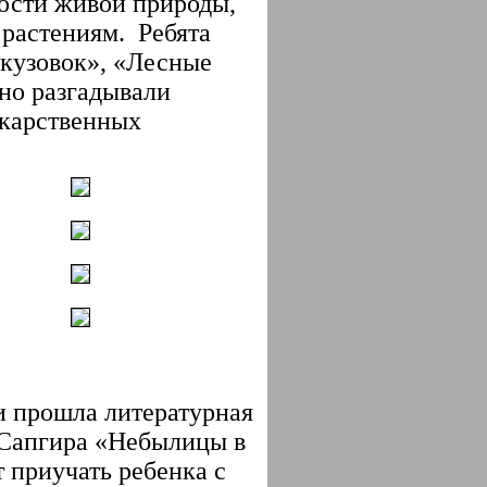
ости живой природы,
растениям. Ребята
 кузовок», «Лесные
вно разгадывали
екарственных
и прошла литературная
а Сапгира «Небылицы в
т приучать ребенка с