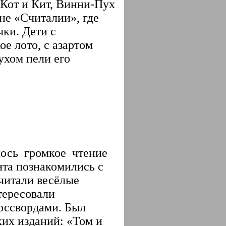
 Кот и Кит, Винни-Пух
не «Считалии», где
ки. Дети с
е лото, с азартом
ухом пели его
лось громкое чтение
та познакомились с
читали весёлые
тересовали
россвордами. Был
ких изданий: «Том и