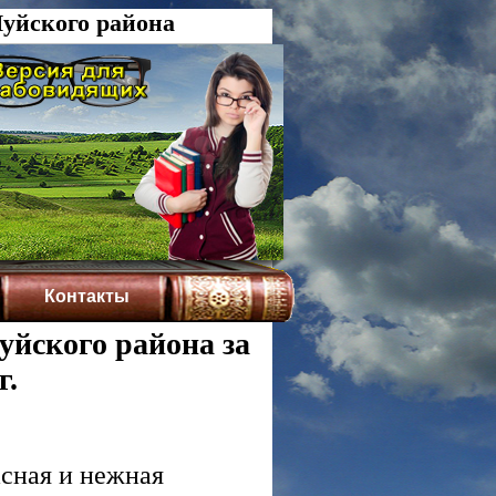
уйского района
Контакты
уйского района за
г.
асная и нежная