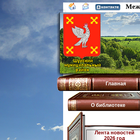
Межп
Главная
О библиотеке
Лента новостей
2026 год