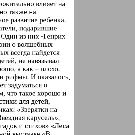
ложительно влияет на
но также на
ое развитие ребенка.
атели, подарившие
 Один из них -Генрих
ории о волшебных
рых всегда найдется
детей, не навязывал
ошо, а как – плохо.
 и рифмы. И оказалось,
яет задуматься о
, что такое хорошо и
стихи для детей,
ках: «Зверятки на
Звездная карусель»,
агадок и стихов» «Леса
ной выставке «В