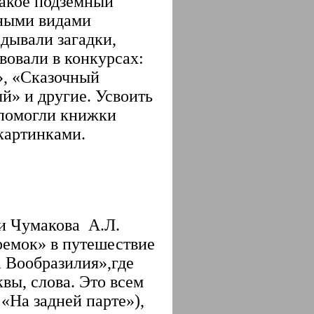
такое подземный
зными видами
адывали загадки,
вовали в конкурсах:
», «Сказочный
й» и другие. Усвоить
 помогли книжки
картинками.
и Чумакова А.Л.
еремок» в путешествие
а Вообразилия»,где
вы, слова. Это всем
«На задней парте»),