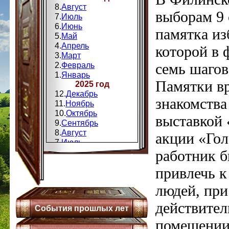
8.
Август
выборам 9 
7.
Июль
6.
Июнь
памятка из
5.
Май
4.
Апрель
которой в 
3.
Март
семь шагов
2.
Февраль
1.
Январь
Памятки вр
2025 год
12.
Декабрь
знакомств
11.
Ноябрь
10.
Октябрь
выставкой 
9.
Сентябрь
8.
Август
акции «Гол
7.
Июль
работник б
6.
Июнь
5.
Май
привлечь к
4.
Апрель
3.
Мапт
людей, при
2.
Февраль
1.
Январь
действите
События прошлых лет
2024 год
12.
Декабрь
помещении