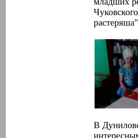
младших р
Чуковского
растеряша"
В Дуниловс
интересным