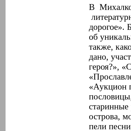
2.
Февраль
В Михалко
1.
Январь
литературн
2020 год
12.
Декабрь
дорогое». 
11.
Ноябрь
10.
Октябрь
об уникаль
9.
Сентябрь
8.
Август
также, как
7.
Июль
6.
Июнь
дано, учас
5.
Май
героя?», «
4.
Апрель
3.
Март
«Прославле
2.
Февраль
1.
Январь
«Аукцион п
2019 год
12.
Декабрь
пословицы,
11.
Ноябрь
10.
Октябрь
старинные 
9.
Сентябрь
острова, м
8.
Август
7.
Июль
пели песни
6.
Июнь