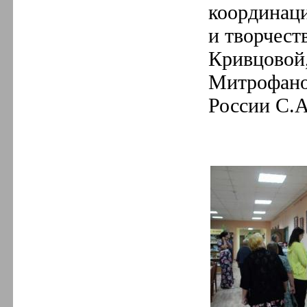
координац
и творчест
Кривцовой,
Митрофано
России С.А