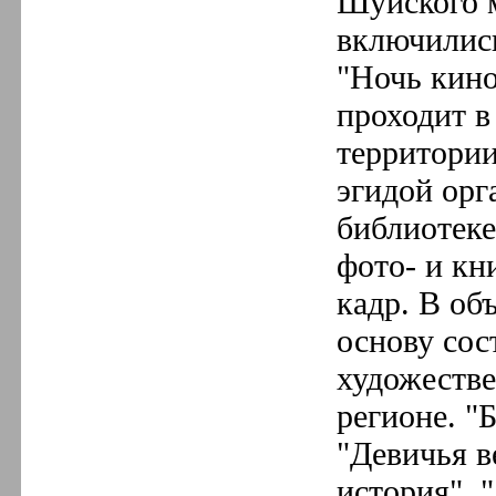
Шуйского 
включились
"Ночь кино
проходит в
территории
эгидой орг
библиотеке
фото- и кн
кадр. В об
основу сос
художеств
регионе. "
"Девичья в
история", 