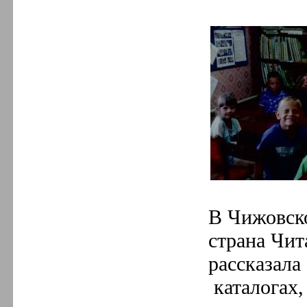
5.
Май
4.
Апрель
3.
Март
2.
Февраль
1.
Январь
2018 год
12.
Декабрь
11.
Ноябрь
10.
Октябрь
9.
Сентябрь
8.
Август
7.
Июль
6.
Июнь
5.
Май
4.
Апрель
3.
Март
2.
Февраль
В Чижовско
1.
Январь
страна Чит
рассказала
каталогах,