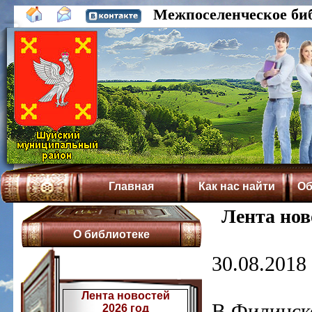
Межпоселенческое би
Главная
Как нас найти
Об
Лента нов
О библиотеке
30.08.2018 
Лента новостей
В Филинско
2026 год