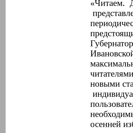
«Читаем. 
представл
периодичес
предстоящи
Губернатор
Ивановско
максимальн
читателями
новыми ста
индивидуа
пользовате
необходимы
осенней из