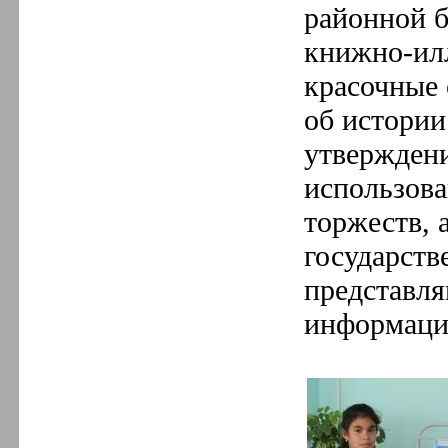
районной 
книжно-илл
красочные
об истории
утверждени
использов
торжеств, 
государств
представл
информацию