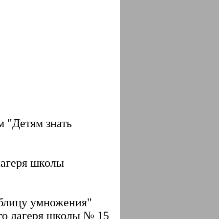
 "Детям знать
лагеря школы
аблицу умножения"
го лагеря школы № 15