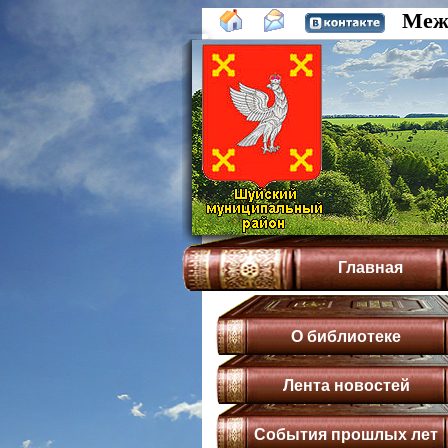
Межп
Главная
О библиотеке
Лента новостей
События прошлых лет