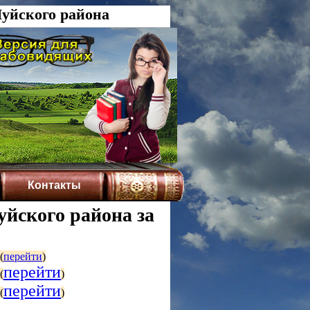
уйского района
Контакты
йского района за
(
перейти
)
перейти
(
)
перейти
(
)