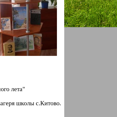
ого лета"
лагеря школы с.Китово.