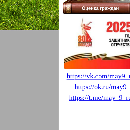
Оценка граждан
https://vk.com/may9_
https://ok.ru/may9
https://t.me/may_9_r