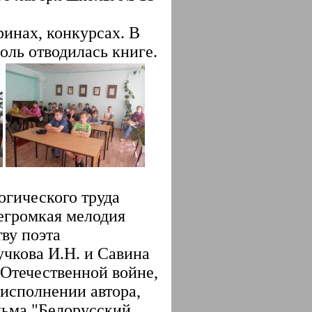
ринах, конкурсах. В
оль отводилась книге.
огического труда
егромкая мелодия
ву поэта
чкова И.Н. и Савина
 Отечественной войне,
исполнении автора,
льма "Белорусский