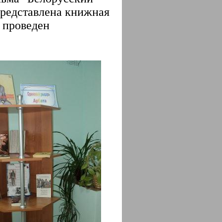
представлена книжная
 проведен