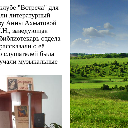
клубе "Встреча" для
ели литературный
тву Анны Ахматовой
.Н., заведующая
библиотекарь отдела
рассказали о её
ю слушателей была
вучали музыкальные