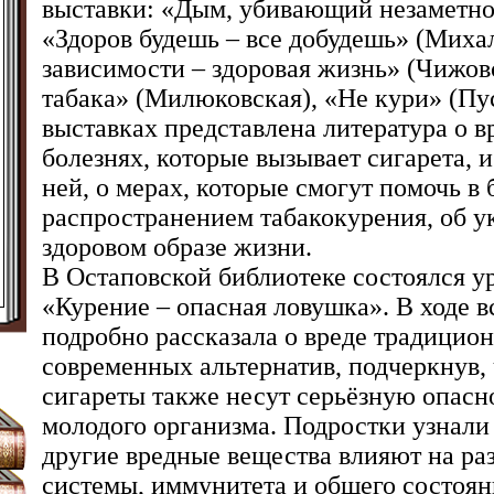
выставки: «Дым, убивающий незаметно
«Здоров будешь – все добудешь» (Миха
зависимости – здоровая жизнь» (Чижовс
табака» (Милюковская), «Не кури» (Пу
выставках представлена литература о вр
болезнях, которые вызывает сигарета, и
ней, о мерах, которые смогут помочь в 
распространением табакокурения, об у
здоровом образе жизни.
В Остаповской библиотеке состоялся у
«Курение – опасная ловушка». В ходе в
подробно рассказала о вреде традицион
современных альтернатив, подчеркнув,
сигареты также несут серьёзную опасно
молодого организма. Подростки узнали 
другие вредные вещества влияют на ра
системы, иммунитета и общего состоян