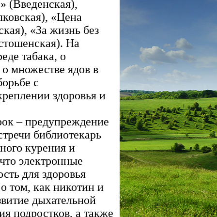
» (Введенская),
лковская), «Цена
кая), «За жизнь без
стошенская). На
еде табака, о
 о множестве ядов в
борьбе с
креплении здоровья и
рок – предупреждение
стречи библиотекарь
ного курения и
 что электронные
сть для здоровья
о том, как никотин и
звитие дыхательной
ия подростков, а также