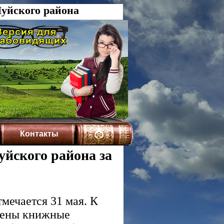
уйского района
Контакты
йского района за
мечается 31 мая. К
млены книжные