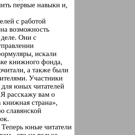
ить первые навыки и,
елей с работой
ена возможность
деле. Они с
управлении
формуляры, искали
вке книжного фонда,
очитали, а также были
тителями. Участники
 для юных читателей
Я расскажу вам о
а книжная страна»,
ю славянской
ок.
. Теперь юные читатели