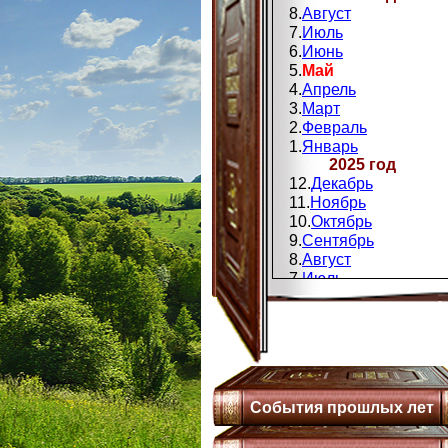
8.
Август
7.
Июль
6.
Июнь
5.
Май
4.
Апрель
3.
Март
2.
Февраль
1.
Январь
2025 год
12.
Декабрь
11.
Ноябрь
10.
Октябрь
9.
Сентябрь
8.
Август
7.
Июль
6.
Июнь
5.
Май
4.
Апрель
3.
Мапт
2.
Февраль
1.
Январь
События прошлых лет
2024 год
12.
Декабрь